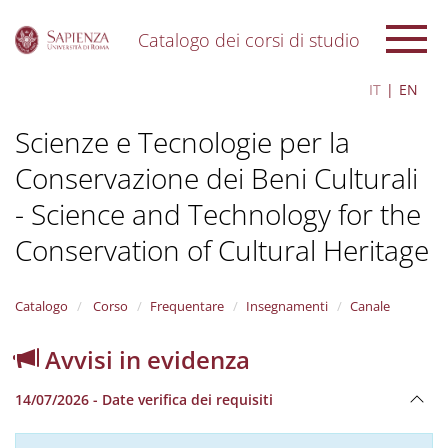
Catalogo dei corsi di studio
S
IT
EN
k
i
Scienze e Tecnologie per la
p
t
Conservazione dei Beni Culturali
o
m
- Science and Technology for the
a
i
Conservation of Cultural Heritage
n
c
o
Catalogo
Corso
Frequentare
Insegnamenti
Canale
n
t
Avvisi in evidenza
e
n
t
14/07/2026 - Date verifica dei requisiti