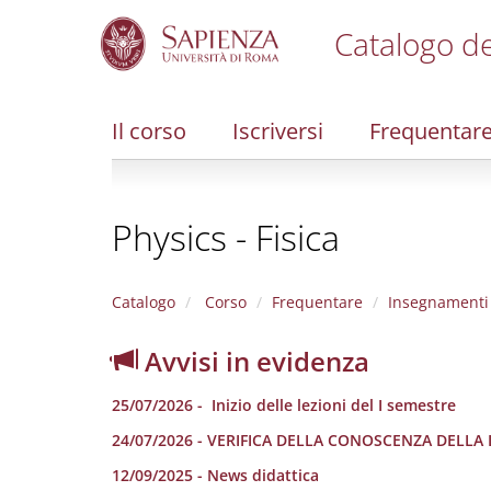
Catalogo de
S
k
i
Il corso
Iscriversi
Frequentar
p
t
o
m
Physics - Fisica
a
i
n
c
Catalogo
Corso
Frequentare
Insegnamenti
o
n
Avvisi in evidenza
t
e
25/07/2026 - Inizio delle lezioni del I semestre
n
t
24/07/2026 - VERIFICA DELLA CONOSCENZA DELLA
12/09/2025 - News didattica