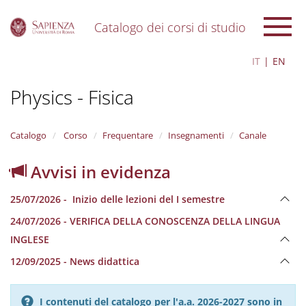
Catalogo dei corsi di studio
S
IT
EN
k
i
Physics - Fisica
p
t
o
m
Catalogo
Corso
Frequentare
Insegnamenti
Canale
a
i
Avvisi in evidenza
n
c
25/07/2026 - Inizio delle lezioni del I semestre
o
n
24/07/2026 - VERIFICA DELLA CONOSCENZA DELLA LINGUA
t
INGLESE
e
n
12/09/2025 - News didattica
t
I contenuti del catalogo per l'a.a. 2026-2027 sono in