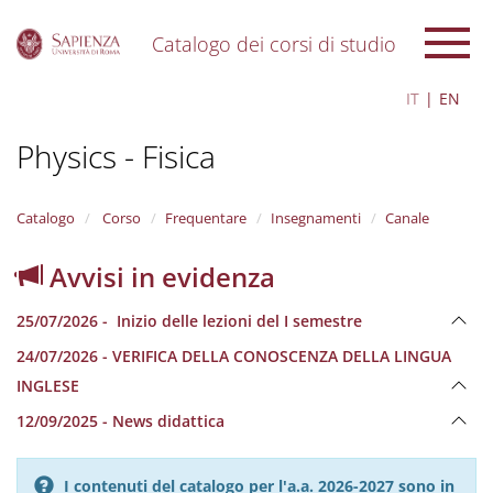
Catalogo dei corsi di studio
S
IT
EN
k
i
Physics - Fisica
p
t
o
m
Catalogo
Corso
Frequentare
Insegnamenti
Canale
a
i
Avvisi in evidenza
n
c
25/07/2026 - Inizio delle lezioni del I semestre
o
n
24/07/2026 - VERIFICA DELLA CONOSCENZA DELLA LINGUA
t
INGLESE
e
n
12/09/2025 - News didattica
t
I contenuti del catalogo per l'a.a. 2026-2027 sono in