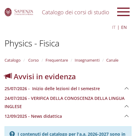
Catalogo dei corsi di studio
S
IT
EN
k
i
Physics - Fisica
p
t
o
m
Catalogo
Corso
Frequentare
Insegnamenti
Canale
a
i
Avvisi in evidenza
n
c
25/07/2026 - Inizio delle lezioni del I semestre
o
n
24/07/2026 - VERIFICA DELLA CONOSCENZA DELLA LINGUA
t
INGLESE
e
n
12/09/2025 - News didattica
t
I contenuti del catalogo per l'a.a. 2026-2027 sono in