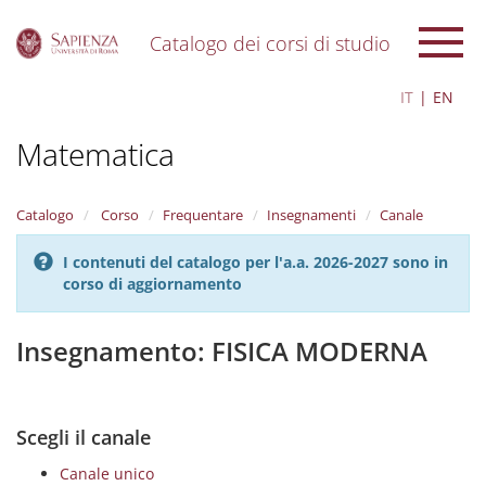
Catalogo dei corsi di studio
S
IT
EN
k
i
Matematica
p
t
o
m
Catalogo
Corso
Frequentare
Insegnamenti
Canale
a
i
I contenuti del catalogo per l'a.a. 2026-2027 sono in
n
corso di aggiornamento
c
o
n
Insegnamento: FISICA MODERNA
t
e
n
t
Scegli il canale
Canale unico