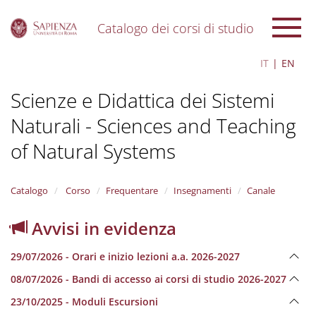
Catalogo dei corsi di studio
S
IT
EN
k
i
Scienze e Didattica dei Sistemi
p
t
Naturali - Sciences and Teaching
o
m
of Natural Systems
a
i
n
Catalogo
Corso
Frequentare
Insegnamenti
Canale
c
o
n
Avvisi in evidenza
t
e
29/07/2026 - Orari e inizio lezioni a.a. 2026-2027
n
t
08/07/2026 - Bandi di accesso ai corsi di studio 2026-2027
23/10/2025 - Moduli Escursioni