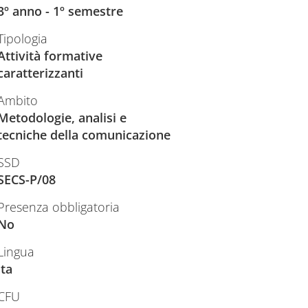
3º anno - 1º semestre
Tipologia
Attività formative
caratterizzanti
Ambito
Metodologie, analisi e
tecniche della comunicazione
SSD
SECS-P/08
Presenza obbligatoria
No
Lingua
ita
CFU