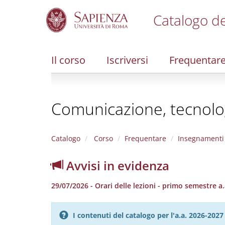
Catalogo de
S
k
i
Il corso
Iscriversi
Frequentar
p
t
o
m
Comunicazione, tecnologi
a
i
n
c
Catalogo
Corso
Frequentare
Insegnamenti
o
n
Avvisi in evidenza
t
e
29/07/2026 - Orari delle lezioni - primo semestre a
n
t
I contenuti del catalogo per l'a.a. 2026-20