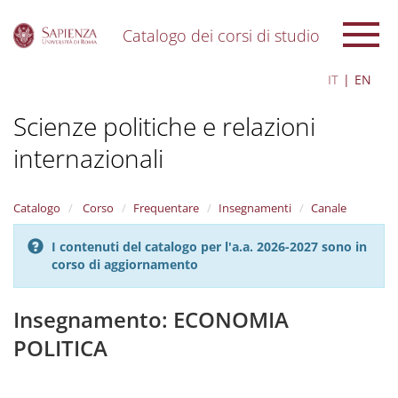
Catalogo dei corsi di studio
S
IT
EN
k
i
Scienze politiche e relazioni
p
t
internazionali
o
m
a
i
Catalogo
Corso
Frequentare
Insegnamenti
Canale
n
c
I contenuti del catalogo per l'a.a. 2026-2027 sono in
o
corso di aggiornamento
n
t
Insegnamento: ECONOMIA
e
n
POLITICA
t