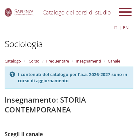
Catalogo dei corsi di studio
S
IT
EN
k
i
Sociologia
p
t
o
m
Catalogo
Corso
Frequentare
Insegnamenti
Canale
a
i
I contenuti del catalogo per l'a.a. 2026-2027 sono in
n
corso di aggiornamento
c
o
n
Insegnamento: STORIA
t
CONTEMPORANEA
e
n
t
Scegli il canale