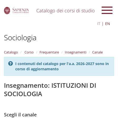
Catalogo dei corsi di studio
S
IT
EN
k
i
Sociologia
p
t
o
m
Catalogo
Corso
Frequentare
Insegnamenti
Canale
a
i
I contenuti del catalogo per l'a.a. 2026-2027 sono in
n
corso di aggiornamento
c
o
n
Insegnamento: ISTITUZIONI DI
t
SOCIOLOGIA
e
n
t
Scegli il canale