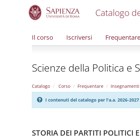
Catalogo de
S
k
i
Il corso
Iscriversi
Frequentar
p
t
o
m
Scienze della Politica e 
a
i
n
c
Catalogo
Corso
Frequentare
Insegnamenti
o
n
I contenuti del catalogo per l'a.a. 2026-20
t
e
n
t
STORIA DEI PARTITI POLITICI 