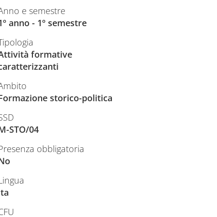
Anno e semestre
1º anno - 1º semestre
Tipologia
Attività formative
caratterizzanti
Ambito
Formazione storico-politica
SSD
M-STO/04
Presenza obbligatoria
No
Lingua
ita
CFU