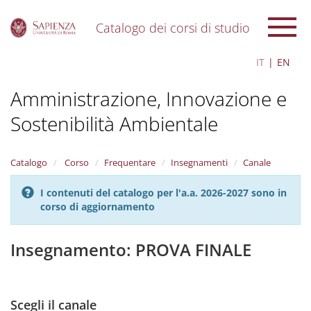
Catalogo dei corsi di studio
S
IT
EN
k
i
Amministrazione, Innovazione e
p
t
Sostenibilità Ambientale
o
m
a
i
Catalogo
Corso
Frequentare
Insegnamenti
Canale
n
c
I contenuti del catalogo per l'a.a. 2026-2027 sono in
o
corso di aggiornamento
n
t
Insegnamento: PROVA FINALE
e
n
t
Scegli il canale