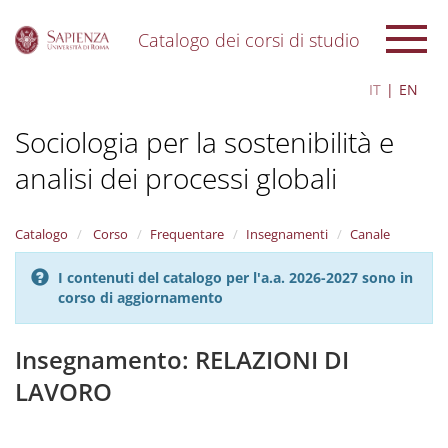
Catalogo dei corsi di studio
S
IT
EN
k
i
Sociologia per la sostenibilità e
p
t
analisi dei processi globali
o
m
a
i
Catalogo
Corso
Frequentare
Insegnamenti
Canale
n
c
I contenuti del catalogo per l'a.a. 2026-2027 sono in
o
corso di aggiornamento
n
t
Insegnamento: RELAZIONI DI
e
n
LAVORO
t