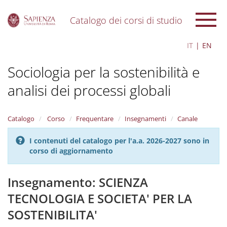
Catalogo dei corsi di studio
S
IT
EN
k
i
Sociologia per la sostenibilità e
p
t
analisi dei processi globali
o
m
a
i
Catalogo
Corso
Frequentare
Insegnamenti
Canale
n
c
I contenuti del catalogo per l'a.a. 2026-2027 sono in
o
corso di aggiornamento
n
t
Insegnamento: SCIENZA
e
n
TECNOLOGIA E SOCIETA' PER LA
t
SOSTENIBILITA'