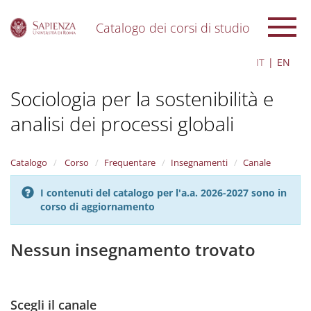
Catalogo dei corsi di studio
S
IT
EN
k
i
Sociologia per la sostenibilità e
p
t
analisi dei processi globali
o
m
a
i
Catalogo
Corso
Frequentare
Insegnamenti
Canale
n
c
I contenuti del catalogo per l'a.a. 2026-2027 sono in
o
corso di aggiornamento
n
t
Nessun insegnamento trovato
e
n
t
Scegli il canale