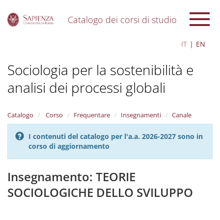
Catalogo dei corsi di studio
S
IT
EN
k
i
Sociologia per la sostenibilità e
p
t
analisi dei processi globali
o
m
a
i
Catalogo
Corso
Frequentare
Insegnamenti
Canale
n
c
I contenuti del catalogo per l'a.a. 2026-2027 sono in
o
corso di aggiornamento
n
t
Insegnamento: TEORIE
e
n
SOCIOLOGICHE DELLO SVILUPPO
t