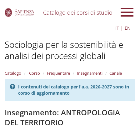
Catalogo dei corsi di studio
S
IT
EN
k
i
Sociologia per la sostenibilità e
p
t
analisi dei processi globali
o
m
a
i
Catalogo
Corso
Frequentare
Insegnamenti
Canale
n
c
I contenuti del catalogo per l'a.a. 2026-2027 sono in
o
corso di aggiornamento
n
t
Insegnamento: ANTROPOLOGIA
e
n
DEL TERRITORIO
t