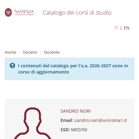
Catalogo dei corsi di studio
S
SANDRO NORI
IT
EN
k
i
p
t
Home
Docenti
Docente
o
m
I contenuti del catalogo per l'a.a. 2026-2027 sono in
a
corso di aggiornamento
i
n
c
o
n
t
e
SANDRO NORI
n
Email:
sandro.nori@uniroma1.it
t
SSD:
MED/50