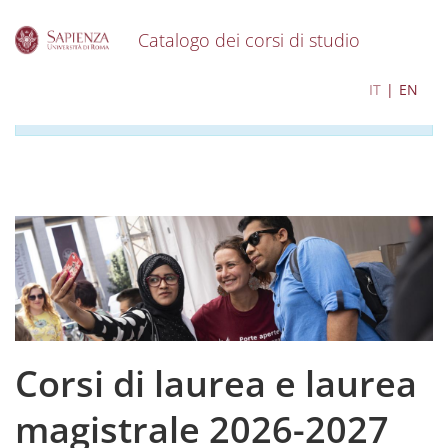
Catalogo dei corsi di studio
S
I contenuti del catalogo per l'a.a. 2026-2027 sono in
IT
EN
k
corso di aggiornamento
i
p
t
o
m
a
i
n
c
o
n
t
e
Corsi di laurea e laurea
n
t
magistrale 2026-2027