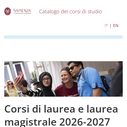
Catalogo dei corsi di studio
S
I contenuti del catalogo per l'a.a. 2026-2027 sono in
IT
EN
k
corso di aggiornamento
i
p
t
o
m
a
i
n
c
o
n
t
e
Corsi di laurea e laurea
n
t
magistrale 2026-2027