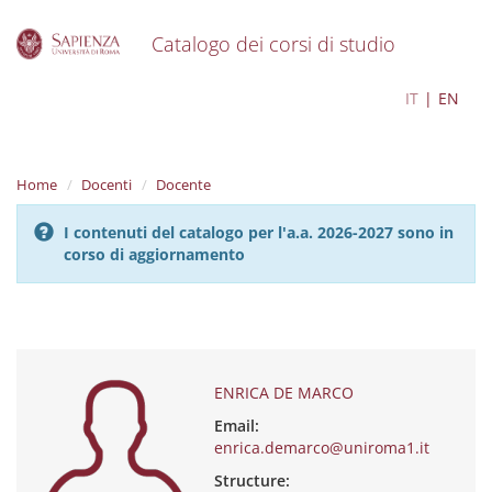
Catalogo dei corsi di studio
S
ENRICA DE MARCO
IT
EN
k
i
p
t
Home
Docenti
Docente
o
m
I contenuti del catalogo per l'a.a. 2026-2027 sono in
a
corso di aggiornamento
i
n
c
o
n
t
e
ENRICA DE MARCO
n
Email:
t
enrica.demarco@uniroma1.it
Structure: