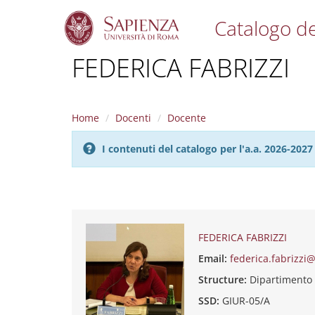
Catalogo de
S
FEDERICA FABRIZZI
k
i
p
t
Home
Docenti
Docente
o
m
I contenuti del catalogo per l'a.a. 2026-20
a
i
n
c
o
n
t
FEDERICA FABRIZZI
e
Email:
federica.fabrizzi
n
t
Structure:
Dipartimento
SSD:
GIUR-05/A