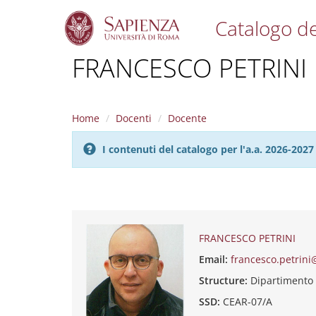
Catalogo de
S
FRANCESCO PETRINI
k
i
p
t
Home
Docenti
Docente
o
m
I contenuti del catalogo per l'a.a. 2026-20
a
i
n
c
o
n
t
FRANCESCO PETRINI
e
Email:
francesco.petrini
n
t
Structure:
Dipartimento
SSD:
CEAR-07/A