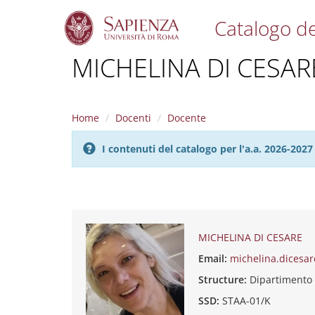
Catalogo de
S
MICHELINA DI CESAR
k
i
p
t
Home
Docenti
Docente
o
m
I contenuti del catalogo per l'a.a. 2026-20
a
i
n
c
o
n
t
MICHELINA DI CESARE
e
Email:
michelina.dicesa
n
t
Structure:
Dipartimento
SSD:
STAA-01/K