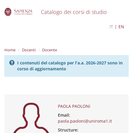
Catalogo dei corsi di studio
S
PAOLA PAOLONI
IT
EN
k
i
p
t
Home
Docenti
Docente
o
m
I contenuti del catalogo per l'a.a. 2026-2027 sono in
a
corso di aggiornamento
i
n
c
o
n
t
e
PAOLA PAOLONI
n
Email:
t
paola.paoloni@uniroma1.it
Structure: