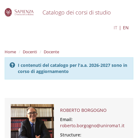
Catalogo dei corsi di studio
S
ROBERTO BORGOGNO
IT
EN
k
i
p
t
Home
Docenti
Docente
o
m
I contenuti del catalogo per l'a.a. 2026-2027 sono in
a
corso di aggiornamento
i
n
c
o
n
t
e
ROBERTO BORGOGNO
n
Email:
t
roberto.borgogno@uniroma1.it
Structure: