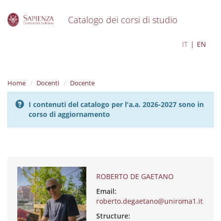
Catalogo dei corsi di studio
S
ROBERTO DE GAETANO
IT
EN
k
i
p
t
Home
Docenti
Docente
o
m
I contenuti del catalogo per l'a.a. 2026-2027 sono in
a
corso di aggiornamento
i
n
c
o
n
t
e
ROBERTO DE GAETANO
n
Email:
t
roberto.degaetano@uniroma1.it
Structure: