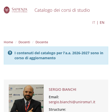
Catalogo dei corsi di studio
S
SERGIO BIANCHI
IT
EN
k
i
p
t
Home
Docenti
Docente
o
m
I contenuti del catalogo per l'a.a. 2026-2027 sono in
a
corso di aggiornamento
i
n
c
o
n
t
e
SERGIO BIANCHI
n
Email:
t
sergio.bianchi@uniroma1.it
Structure: