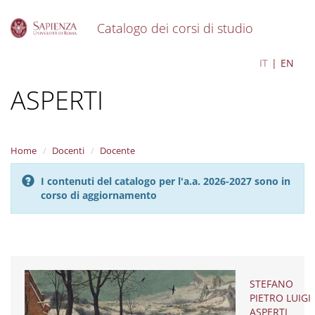
Catalogo dei corsi di studio
S
STEFANO PIETRO LUIGI
IT
EN
k
i
ASPERTI
p
t
o
m
a
Home
Docenti
Docente
i
n
I contenuti del catalogo per l'a.a. 2026-2027 sono in
c
corso di aggiornamento
o
n
t
e
n
t
STEFANO
PIETRO LUIGI
ASPERTI