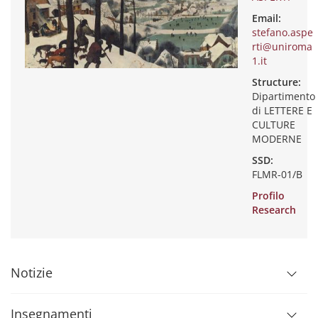
Email:
stefano.aspe
rti@uniroma
1.it
Structure:
Dipartimento
di LETTERE E
CULTURE
MODERNE
SSD:
FLMR-01/B
Profilo
Research
Notizie
Insegnamenti