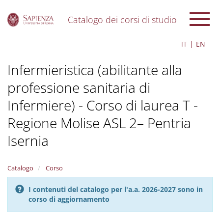
Catalogo dei corsi di studio
S
IT
EN
k
i
Infermieristica (abilitante alla
p
t
professione sanitaria di
o
m
Infermiere) - Corso di laurea T -
a
i
Regione Molise ASL 2– Pentria
n
c
Isernia
o
n
t
Catalogo
Corso
e
n
I contenuti del catalogo per l'a.a. 2026-2027 sono in
t
corso di aggiornamento