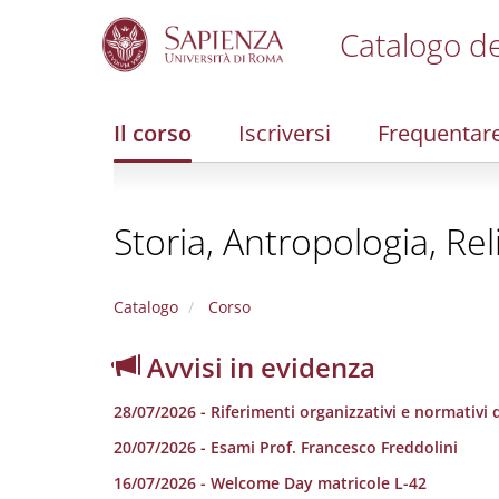
Catalogo de
S
k
i
Il corso
Iscriversi
Frequentar
p
t
o
m
Storia, Antropologia, Rel
a
i
n
c
Catalogo
Corso
o
n
Avvisi in evidenza
t
e
28/07/2026 - Riferimenti organizzativi e normativi de
n
t
20/07/2026 - Esami Prof. Francesco Freddolini
16/07/2026 - Welcome Day matricole L-42