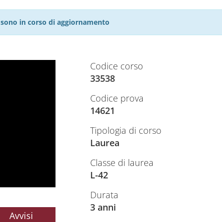
27 sono in corso di aggiornamento
Codice corso
33538
Codice prova
14621
Tipologia di corso
Laurea
Classe di laurea
L-42
Durata
3 anni
Avvisi