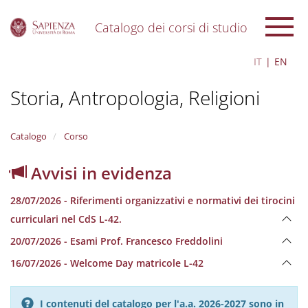
Catalogo dei corsi di studio
S
IT
EN
k
i
Storia, Antropologia, Religioni
p
t
o
m
Catalogo
Corso
a
i
Avvisi in evidenza
n
c
28/07/2026 - Riferimenti organizzativi e normativi dei tirocini
o
n
curriculari nel CdS L-42.
t
20/07/2026 - Esami Prof. Francesco Freddolini
e
n
16/07/2026 - Welcome Day matricole L-42
t
I contenuti del catalogo per l'a.a. 2026-2027 sono in