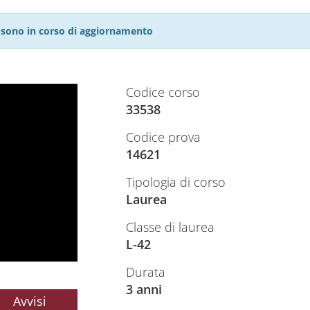
27 sono in corso di aggiornamento
Codice corso
33538
Codice prova
14621
Tipologia di corso
Laurea
Classe di laurea
L-42
Durata
3 anni
Avvisi