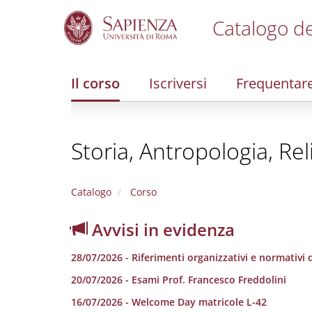
Catalogo de
S
k
i
Il corso
Iscriversi
Frequentar
p
t
o
m
Storia, Antropologia, Rel
a
i
n
c
Catalogo
Corso
o
n
Avvisi in evidenza
t
e
28/07/2026 - Riferimenti organizzativi e normativi de
n
t
20/07/2026 - Esami Prof. Francesco Freddolini
16/07/2026 - Welcome Day matricole L-42