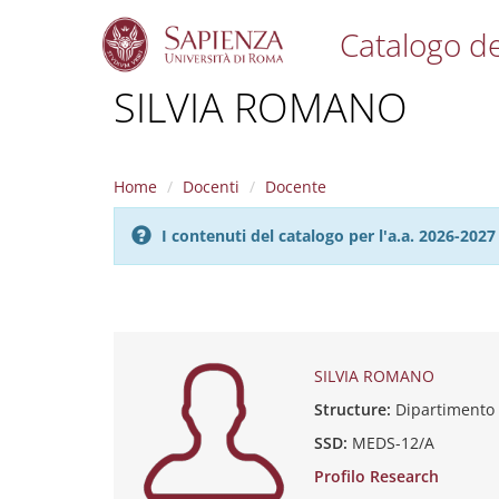
Catalogo de
S
SILVIA ROMANO
k
i
p
t
Home
Docenti
Docente
o
m
I contenuti del catalogo per l'a.a. 2026-20
a
i
n
c
o
n
t
SILVIA ROMANO
e
Structure:
Dipartiment
n
t
SSD:
MEDS-12/A
Profilo Research