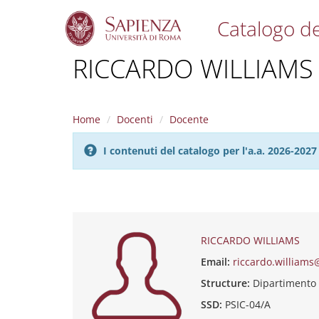
Catalogo de
S
RICCARDO WILLIAMS
k
i
p
t
Home
Docenti
Docente
o
m
I contenuti del catalogo per l'a.a. 2026-20
a
i
n
c
o
n
t
RICCARDO WILLIAMS
e
Email:
riccardo.williams
n
t
Structure:
Dipartimento 
SSD:
PSIC-04/A