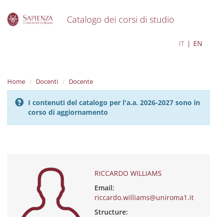
Catalogo dei corsi di studio
S
RICCARDO WILLIAMS
IT
EN
k
i
p
t
Home
Docenti
Docente
o
m
I contenuti del catalogo per l'a.a. 2026-2027 sono in
a
corso di aggiornamento
i
n
c
o
n
t
e
RICCARDO WILLIAMS
n
Email:
t
riccardo.williams@uniroma1.it
Structure: