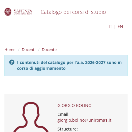
Catalogo dei corsi di studio
S
GIORGIO BOLINO
IT
EN
k
i
p
t
Home
Docenti
Docente
o
m
I contenuti del catalogo per l'a.a. 2026-2027 sono in
a
corso di aggiornamento
i
n
c
o
n
t
e
GIORGIO BOLINO
n
Email:
t
giorgio.bolino@uniroma1.it
Structure: