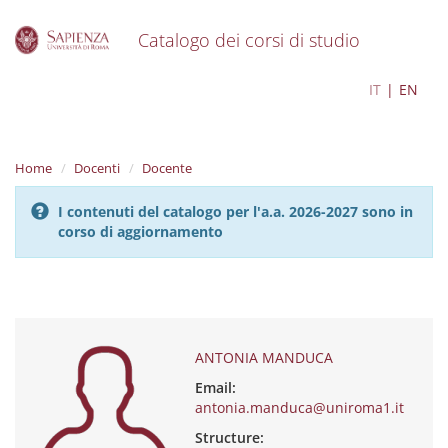
Catalogo dei corsi di studio
S
ANTONIA MANDUCA
IT
EN
k
i
p
t
Home
Docenti
Docente
o
m
I contenuti del catalogo per l'a.a. 2026-2027 sono in
a
corso di aggiornamento
i
n
c
o
n
t
e
ANTONIA MANDUCA
n
Email:
t
antonia.manduca@uniroma1.it
Structure: