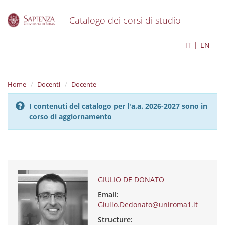
Catalogo dei corsi di studio
S
GIULIO DE DONATO
IT
EN
k
i
p
t
Home
Docenti
Docente
o
m
I contenuti del catalogo per l'a.a. 2026-2027 sono in
a
corso di aggiornamento
i
n
c
o
n
t
e
GIULIO DE DONATO
n
Email:
t
Giulio.Dedonato@uniroma1.it
Structure: