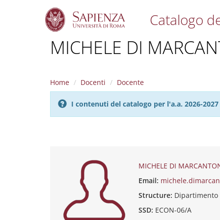
Catalogo de
S
MICHELE DI MARCA
k
i
p
t
Home
Docenti
Docente
o
m
I contenuti del catalogo per l'a.a. 2026-20
a
i
n
c
o
n
t
MICHELE DI MARCANTO
e
Email:
michele.dimarcan
n
t
Structure:
Dipartimento 
SSD:
ECON-06/A