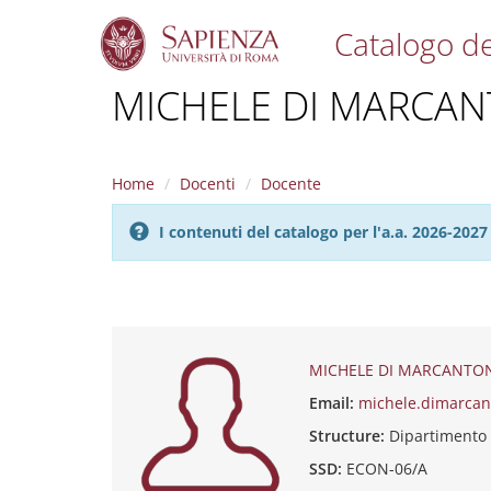
Catalogo de
S
MICHELE DI MARCA
k
i
p
t
Home
Docenti
Docente
o
m
I contenuti del catalogo per l'a.a. 2026-20
a
i
n
c
o
n
t
MICHELE DI MARCANTO
e
Email:
michele.dimarcan
n
t
Structure:
Dipartimento 
SSD:
ECON-06/A