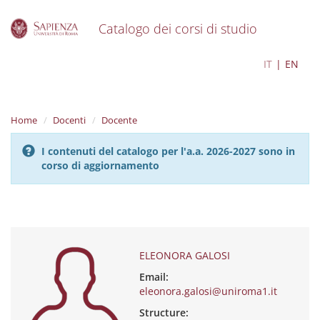
Catalogo dei corsi di studio
S
ELEONORA GALOSI
IT
EN
k
i
p
t
Home
Docenti
Docente
o
m
I contenuti del catalogo per l'a.a. 2026-2027 sono in
a
corso di aggiornamento
i
n
c
o
n
t
e
ELEONORA GALOSI
n
Email:
t
eleonora.galosi@uniroma1.it
Structure: