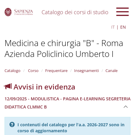
Catalogo dei corsi di studio
S
IT
EN
k
i
Medicina e chirurgia "B" - Roma
p
t
Azienda Policlinico Umberto I
o
m
a
i
Catalogo
Corso
Frequentare
Insegnamenti
Canale
n
c
Avvisi in evidenza
o
n
12/09/2025 - MODULISTICA - PAGINA E-LEARNING SEGRETERIA
t
e
DIDATTICA CLMMC B
n
t
I contenuti del catalogo per l'a.a. 2026-2027 sono in
corso di aggiornamento