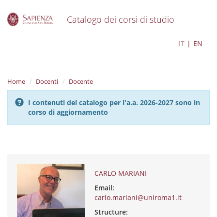
Catalogo dei corsi di studio
S
CARLO MARIANI
IT
EN
k
i
p
t
Home
Docenti
Docente
o
m
I contenuti del catalogo per l'a.a. 2026-2027 sono in
a
corso di aggiornamento
i
n
c
o
n
t
e
CARLO MARIANI
n
Email:
t
carlo.mariani@uniroma1.it
Structure: