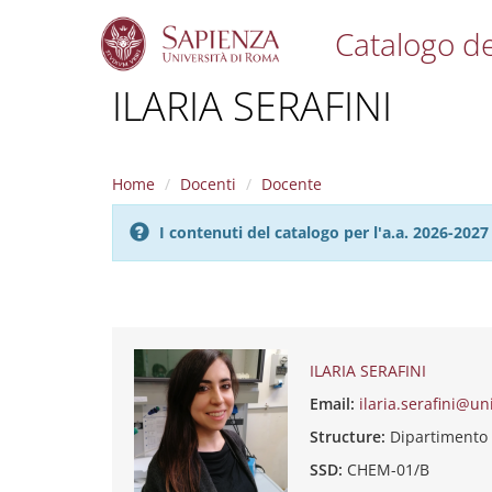
Catalogo de
S
ILARIA SERAFINI
k
i
p
t
Home
Docenti
Docente
o
m
I contenuti del catalogo per l'a.a. 2026-20
a
i
n
c
o
n
t
ILARIA SERAFINI
e
Email:
ilaria.serafini@un
n
t
Structure:
Dipartimento
SSD:
CHEM-01/B