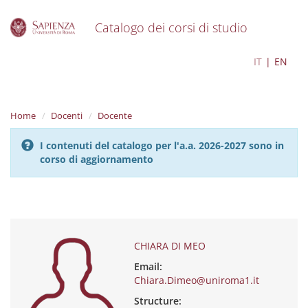
Catalogo dei corsi di studio
S
CHIARA DI MEO
IT
EN
k
i
p
t
Home
Docenti
Docente
o
m
I contenuti del catalogo per l'a.a. 2026-2027 sono in
a
corso di aggiornamento
i
n
c
o
n
t
e
CHIARA DI MEO
n
Email:
t
Chiara.Dimeo@uniroma1.it
Structure: