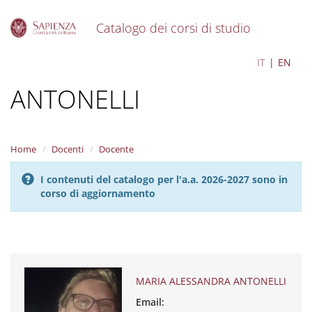
Catalogo dei corsi di studio
S
MARIA ALESSANDRA
IT
EN
k
i
ANTONELLI
p
t
o
m
a
Home
Docenti
Docente
i
n
I contenuti del catalogo per l'a.a. 2026-2027 sono in
c
corso di aggiornamento
o
n
t
e
n
t
MARIA ALESSANDRA ANTONELLI
Email: