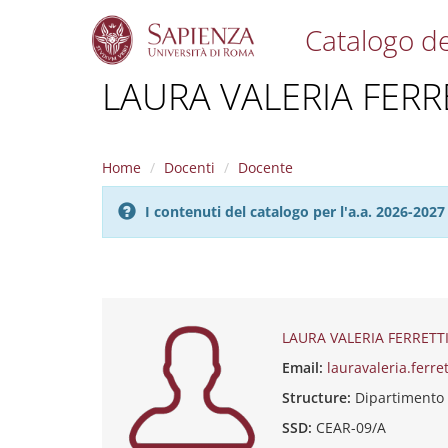
Catalogo de
S
LAURA VALERIA FERR
k
i
p
t
Home
Docenti
Docente
o
m
I contenuti del catalogo per l'a.a. 2026-20
a
i
n
c
o
n
t
LAURA VALERIA FERRETT
e
Email:
lauravaleria.ferr
n
t
Structure:
Dipartimento
SSD:
CEAR-09/A