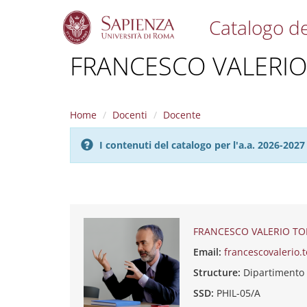
Catalogo de
S
FRANCESCO VALERI
k
i
p
t
Home
Docenti
Docente
o
m
I contenuti del catalogo per l'a.a. 2026-20
a
i
n
c
o
n
t
FRANCESCO VALERIO T
e
Email:
francescovalerio
n
t
Structure:
Dipartimento 
SSD:
PHIL-05/A